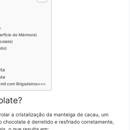
o
rfície de Mármore)
colate)
ido)
ita
ate
mil com Brigadeiros<<<
olate?
olar a cristalização da manteiga de cacau, um
chocolate é derretido e resfriado corretamente,
is, o que resulta em: