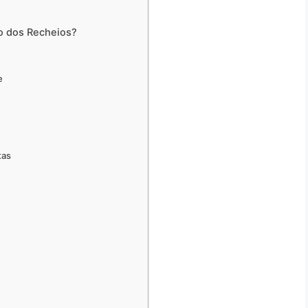
o dos Recheios?
m
e
tas