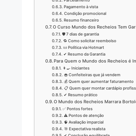
Pagamento à vista
Condição promocional
Resumo financeiro
O Curso Mundo dos Recheios Tem Gar
🛡️ 7 dias de garantia
🔁 Como solicitar reembolso
📜 Política via Hotmart
✔ Resumo da Garantia
Para Quem o Mundo dos Recheios é I
👩‍🍳 Iniciantes
🧁 Confeiteiras que já vendem
💰 Quem quer aumentar faturamento
📋 Quem quer montar cardápio profiss
✔ Resumo prático
O Mundo dos Recheios Marrara Borto
✅ Pontos fortes
⚠️ Pontos de atenção
🧠 Avaliação imparcial
🎯 Expectativa realista
✔ Conclusão equilibrada