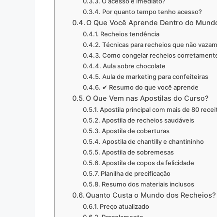
O acesso é imediato?
Por quanto tempo tenho acesso?
O Que Você Aprende Dentro do Mund
Recheios tendência
Técnicas para recheios que não vaza
Como congelar recheios corretament
Aula sobre chocolate
Aula de marketing para confeiteiras
✔ Resumo do que você aprende
O Que Vem nas Apostilas do Curso?
Apostila principal com mais de 80 recei
Apostila de recheios saudáveis
Apostila de coberturas
Apostila de chantilly e chantininho
Apostila de sobremesas
Apostila de copos da felicidade
Planilha de precificação
Resumo dos materiais inclusos
Quanto Custa o Mundo dos Recheios?
Preço atualizado
Parcelamento