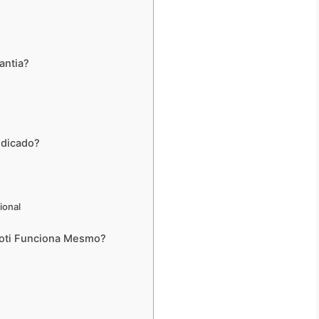
antia?
ndicado?
ional
loti Funciona Mesmo?