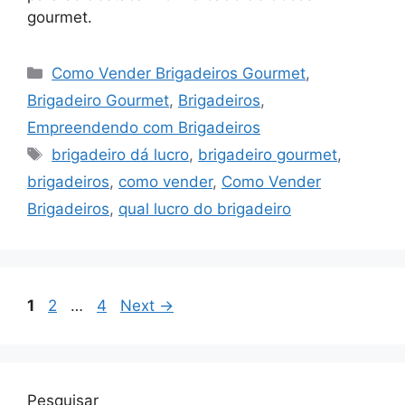
gourmet.
Categorias
Como Vender Brigadeiros Gourmet
,
Brigadeiro Gourmet
,
Brigadeiros
,
Empreendendo com Brigadeiros
Tags
brigadeiro dá lucro
,
brigadeiro gourmet
,
brigadeiros
,
como vender
,
Como Vender
Brigadeiros
,
qual lucro do brigadeiro
Page
Page
Page
1
2
…
4
Next
→
Pesquisar