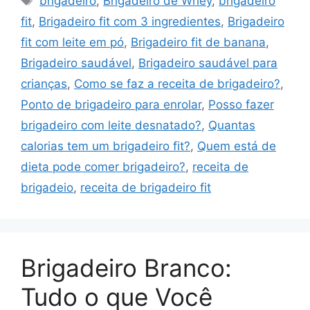
brigadeiro
,
Brigadeiro de Whey
,
brigadeiro
fit
,
Brigadeiro fit com 3 ingredientes
,
Brigadeiro
fit com leite em pó
,
Brigadeiro fit de banana
,
Brigadeiro saudável
,
Brigadeiro saudável para
crianças
,
Como se faz a receita de brigadeiro?
,
Ponto de brigadeiro para enrolar
,
Posso fazer
brigadeiro com leite desnatado?
,
Quantas
calorias tem um brigadeiro fit?
,
Quem está de
dieta pode comer brigadeiro?
,
receita de
brigadeio
,
receita de brigadeiro fit
Brigadeiro Branco:
Tudo o que Você