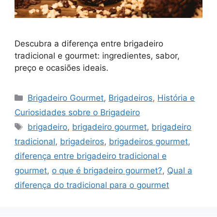
Descubra a diferença entre brigadeiro
tradicional e gourmet: ingredientes, sabor,
preço e ocasiões ideais.
Categorias
Brigadeiro Gourmet
,
Brigadeiros
,
História e
Curiosidades sobre o Brigadeiro
Tags
brigadeiro
,
brigadeiro gourmet
,
brigadeiro
tradicional
,
brigadeiros
,
brigadeiros gourmet
,
diferença entre brigadeiro tradicional e
gourmet
,
o que é brigadeiro gourmet?
,
Qual a
diferença do tradicional para o gourmet