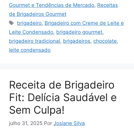
Gourmet e Tendências de Mercado
,
Receitas
de Brigadeiros Gourmet
Tags
brigadeiro
,
Brigadeiro com Creme de Leite e
Leite Condensado
,
brigadeiro gourmet
,
brigadeiro tradicional
,
brigadeiros
,
chocolate
,
leite condensado
Receita de Brigadeiro
Fit: Delícia Saudável e
Sem Culpa!
julho 31, 2025
Por
Josiane Silva