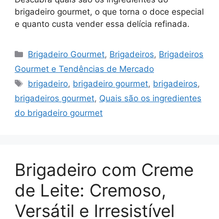
brigadeiro gourmet, o que torna o doce especial
e quanto custa vender essa delícia refinada.
Categorias
Brigadeiro Gourmet
,
Brigadeiros
,
Brigadeiros
Gourmet e Tendências de Mercado
Tags
brigadeiro
,
brigadeiro gourmet
,
brigadeiros
,
brigadeiros gourmet
,
Quais são os ingredientes
do brigadeiro gourmet
Brigadeiro com Creme
de Leite: Cremoso,
Versátil e Irresistível