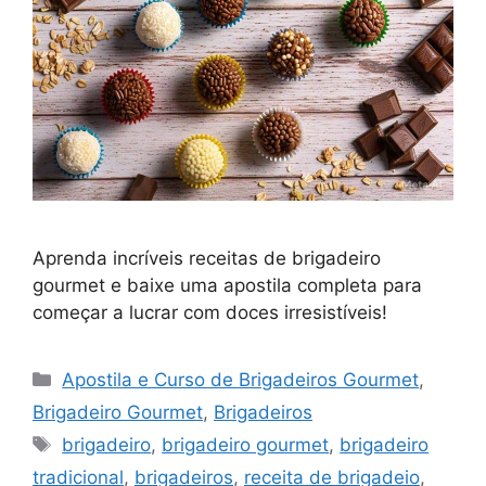
Aprenda incríveis receitas de brigadeiro
gourmet e baixe uma apostila completa para
começar a lucrar com doces irresistíveis!
Categorias
Apostila e Curso de Brigadeiros Gourmet
,
Brigadeiro Gourmet
,
Brigadeiros
Tags
brigadeiro
,
brigadeiro gourmet
,
brigadeiro
tradicional
,
brigadeiros
,
receita de brigadeio
,