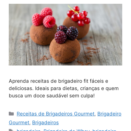
Aprenda receitas de brigadeiro fit fáceis e
deliciosas. Ideais para dietas, crianças e quem
busca um doce saudável sem culpa!
Categorias
Receitas de Brigadeiros Gourmet
,
Brigadeiro
Gourmet
,
Brigadeiros
Tags