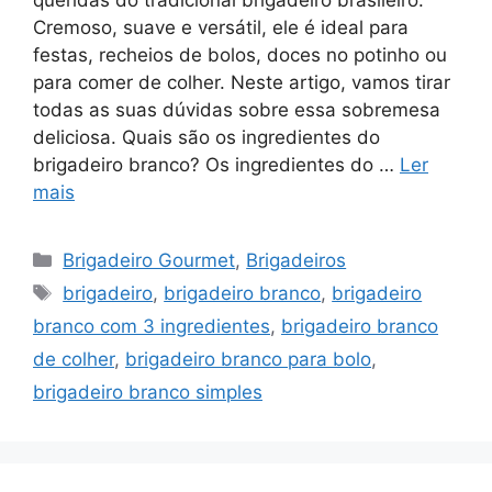
queridas do tradicional brigadeiro brasileiro.
Cremoso, suave e versátil, ele é ideal para
festas, recheios de bolos, doces no potinho ou
para comer de colher. Neste artigo, vamos tirar
todas as suas dúvidas sobre essa sobremesa
deliciosa. Quais são os ingredientes do
brigadeiro branco? Os ingredientes do …
Ler
mais
Categorias
Brigadeiro Gourmet
,
Brigadeiros
Tags
brigadeiro
,
brigadeiro branco
,
brigadeiro
branco com 3 ingredientes
,
brigadeiro branco
de colher
,
brigadeiro branco para bolo
,
brigadeiro branco simples