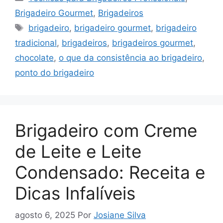
Brigadeiro Gourmet
,
Brigadeiros
Tags
brigadeiro
,
brigadeiro gourmet
,
brigadeiro
tradicional
,
brigadeiros
,
brigadeiros gourmet
,
chocolate
,
o que da consistência ao brigadeiro
,
ponto do brigadeiro
Brigadeiro com Creme
de Leite e Leite
Condensado: Receita e
Dicas Infalíveis
agosto 6, 2025
Por
Josiane Silva