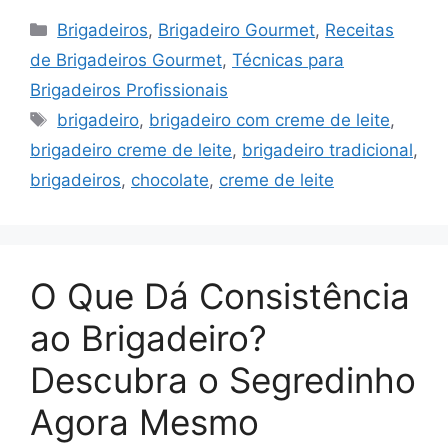
Categorias
Brigadeiros
,
Brigadeiro Gourmet
,
Receitas
de Brigadeiros Gourmet
,
Técnicas para
Brigadeiros Profissionais
Tags
brigadeiro
,
brigadeiro com creme de leite
,
brigadeiro creme de leite
,
brigadeiro tradicional
,
brigadeiros
,
chocolate
,
creme de leite
O Que Dá Consistência
ao Brigadeiro?
Descubra o Segredinho
Agora Mesmo