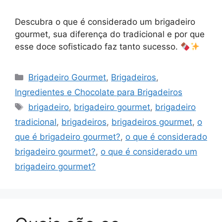
Descubra o que é considerado um brigadeiro
gourmet, sua diferença do tradicional e por que
esse doce sofisticado faz tanto sucesso.
Categorias
Brigadeiro Gourmet
,
Brigadeiros
,
Ingredientes e Chocolate para Brigadeiros
Tags
brigadeiro
,
brigadeiro gourmet
,
brigadeiro
tradicional
,
brigadeiros
,
brigadeiros gourmet
,
o
que é brigadeiro gourmet?
,
o que é considerado
brigadeiro gourmet?
,
o que é considerado um
brigadeiro gourmet?