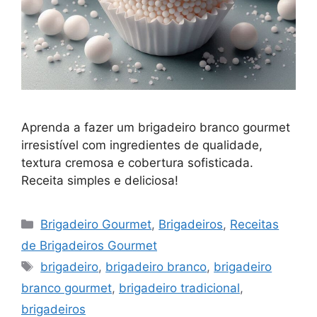
Aprenda a fazer um brigadeiro branco gourmet
irresistível com ingredientes de qualidade,
textura cremosa e cobertura sofisticada.
Receita simples e deliciosa!
Categorias
Brigadeiro Gourmet
,
Brigadeiros
,
Receitas
de Brigadeiros Gourmet
Tags
brigadeiro
,
brigadeiro branco
,
brigadeiro
branco gourmet
,
brigadeiro tradicional
,
brigadeiros