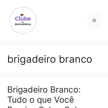
Pular
para
o
Menu
conteúdo
brigadeiro branco
Brigadeiro Branco:
Tudo o que Você