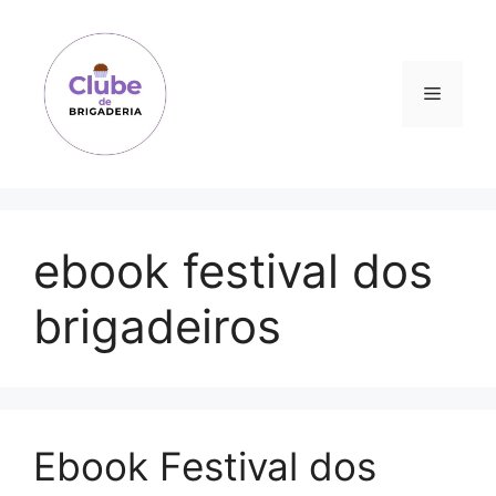
Pular
para
o
Menu
conteúdo
ebook festival dos
brigadeiros
Ebook Festival dos